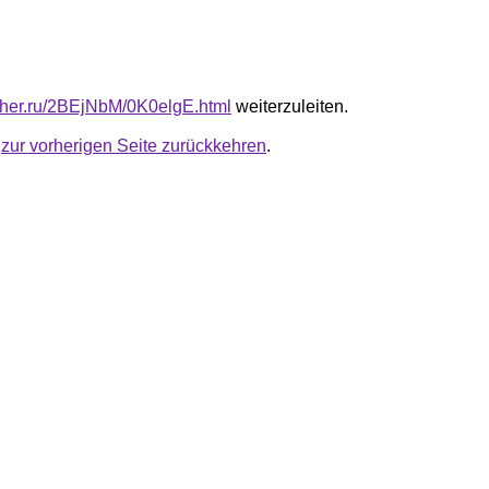
luther.ru/2BEjNbM/0K0elgE.html
weiterzuleiten.
u
zur vorherigen Seite zurückkehren
.