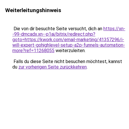
Weiterleitungshinweis
Die von dir besuchte Seite versucht, dich an
https://xn-
-99-dmcadx.xn--p1ai/bitrix/redirect.php?
goto=https://kwork.com/email-marketing/41357296/i-
will-expert-gohighlevel-setup-a2p-funnels-automation-
more?ref=11268055
weiterzuleiten.
Falls du diese Seite nicht besuchen möchtest, kannst
du
zur vorherigen Seite zurückkehren
.