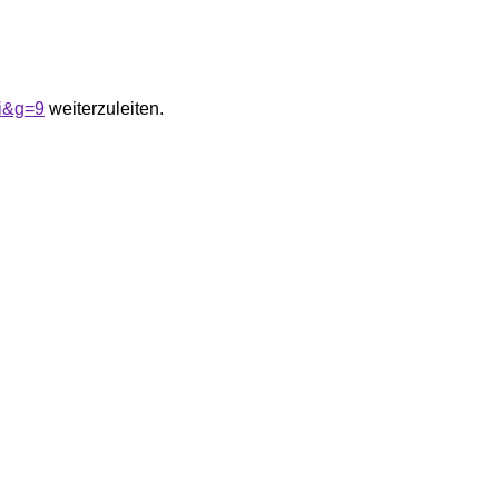
di&g=9
weiterzuleiten.