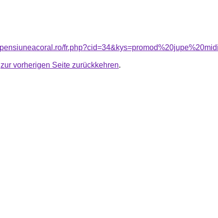
w.pensiuneacoral.ro/fr.php?cid=34&kys=promod%20jupe%20mi
u
zur vorherigen Seite zurückkehren
.