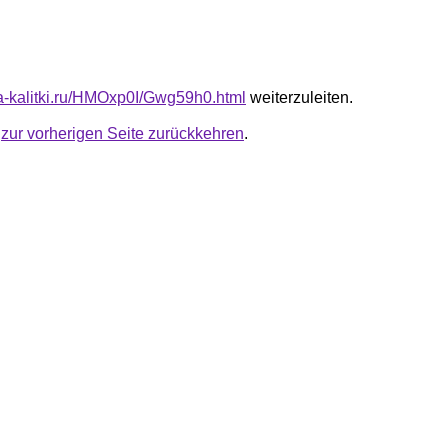
ota-kalitki.ru/HMOxp0I/Gwg59h0.html
weiterzuleiten.
u
zur vorherigen Seite zurückkehren
.