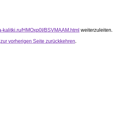
ota-kalitki.ru/HMOxp0I/BSVMAAM.html
weiterzuleiten.
u
zur vorherigen Seite zurückkehren
.