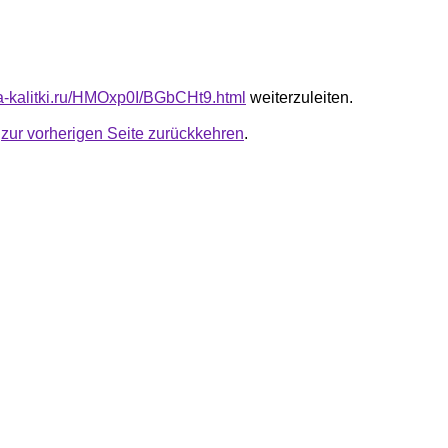
ota-kalitki.ru/HMOxp0I/BGbCHt9.html
weiterzuleiten.
u
zur vorherigen Seite zurückkehren
.