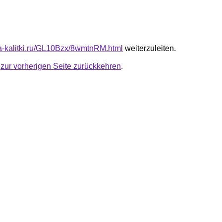
ota-kalitki.ru/GL10Bzx/8wmtnRM.html
weiterzuleiten.
u
zur vorherigen Seite zurückkehren
.