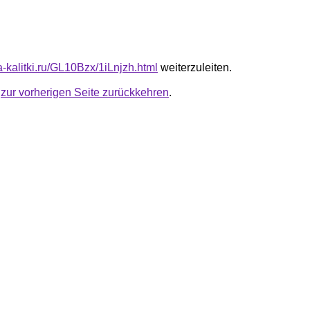
ta-kalitki.ru/GL10Bzx/1iLnjzh.html
weiterzuleiten.
u
zur vorherigen Seite zurückkehren
.