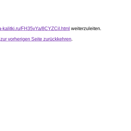
ta-kalitki.ru/FH35vYa/8CYZCil.html
weiterzuleiten.
u
zur vorherigen Seite zurückkehren
.