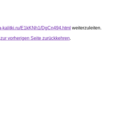
ota-kalitki.ru/E1kKNh1/DgCn494.html
weiterzuleiten.
u
zur vorherigen Seite zurückkehren
.