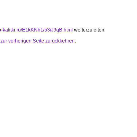
ta-kalitki.ru/E1kKNh1/53iJ9qB.html
weiterzuleiten.
u
zur vorherigen Seite zurückkehren
.