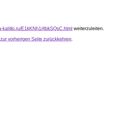
ota-kalitki.ru/E1kKNh1/4bkSQsC.html
weiterzuleiten.
u
zur vorherigen Seite zurückkehren
.