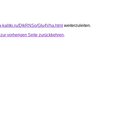
ta-kalitki.ru/DlkRNSo/GIu4Vha.html
weiterzuleiten.
u
zur vorherigen Seite zurückkehren
.