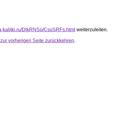
ota-kalitki.ru/DlkRNSo/CsoSRFs.html
weiterzuleiten.
u
zur vorherigen Seite zurückkehren
.