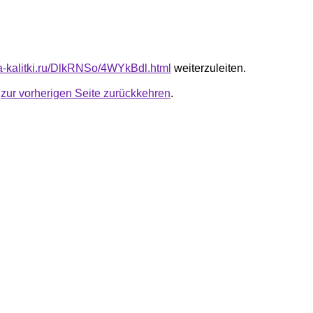
ota-kalitki.ru/DlkRNSo/4WYkBdl.html
weiterzuleiten.
u
zur vorherigen Seite zurückkehren
.