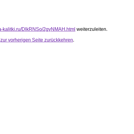
ota-kalitki.ru/DlkRNSo/2gyNMAH.html
weiterzuleiten.
u
zur vorherigen Seite zurückkehren
.