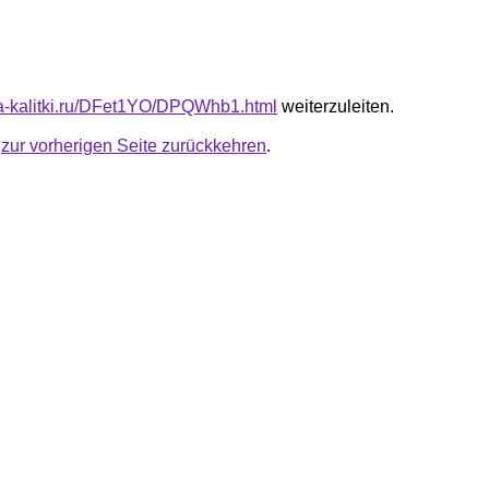
ota-kalitki.ru/DFet1YO/DPQWhb1.html
weiterzuleiten.
u
zur vorherigen Seite zurückkehren
.