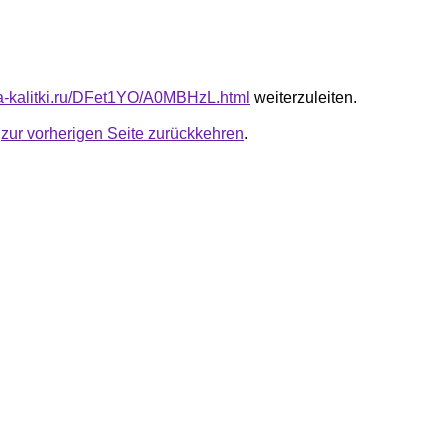
ota-kalitki.ru/DFet1YO/A0MBHzL.html
weiterzuleiten.
u
zur vorherigen Seite zurückkehren
.