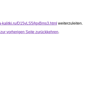
ta-kalitki.ru/D15vLS5/IgxBms3.html
weiterzuleiten.
u
zur vorherigen Seite zurückkehren
.