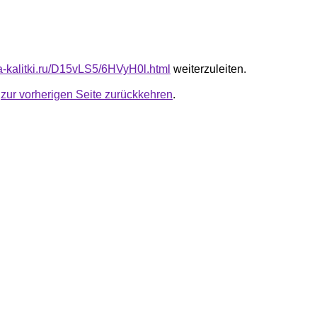
ta-kalitki.ru/D15vLS5/6HVyH0l.html
weiterzuleiten.
u
zur vorherigen Seite zurückkehren
.