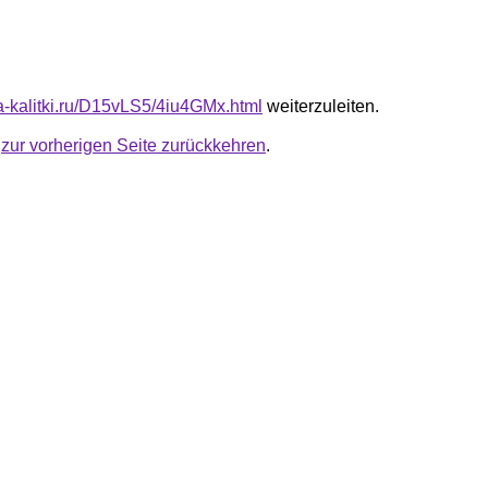
ta-kalitki.ru/D15vLS5/4iu4GMx.html
weiterzuleiten.
u
zur vorherigen Seite zurückkehren
.