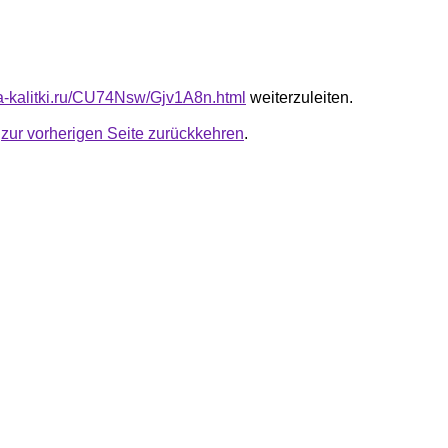
ota-kalitki.ru/CU74Nsw/Gjv1A8n.html
weiterzuleiten.
u
zur vorherigen Seite zurückkehren
.