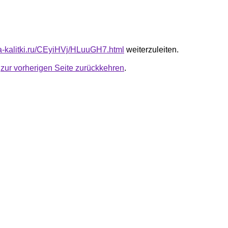
ota-kalitki.ru/CEyiHVj/HLuuGH7.html
weiterzuleiten.
u
zur vorherigen Seite zurückkehren
.