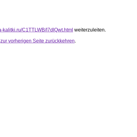
ta-kalitki.ru/C1TTLWB/I7dIQwt.html
weiterzuleiten.
u
zur vorherigen Seite zurückkehren
.