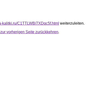
ota-kalitki.ru/C1TTLWB/7XDqc5f.html
weiterzuleiten.
u
zur vorherigen Seite zurückkehren
.