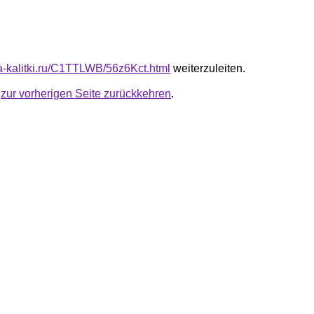
ta-kalitki.ru/C1TTLWB/56z6Kct.html
weiterzuleiten.
u
zur vorherigen Seite zurückkehren
.