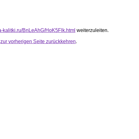
ta-kalitki.ru/BnLeAhG/HoK5Flk.html
weiterzuleiten.
u
zur vorherigen Seite zurückkehren
.