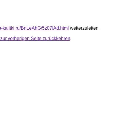
ta-kalitki.ru/BnLeAhG/5z07IAd.html
weiterzuleiten.
u
zur vorherigen Seite zurückkehren
.