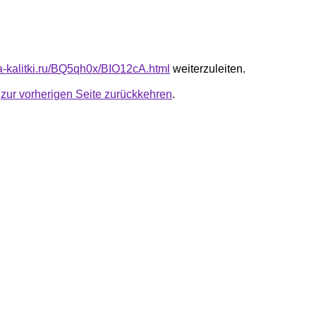
ta-kalitki.ru/BQ5qh0x/BIO12cA.html
weiterzuleiten.
u
zur vorherigen Seite zurückkehren
.