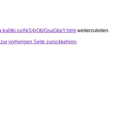
ta-kalitki.ru/AkS4rOb/GsaGbpY.html
weiterzuleiten.
u
zur vorherigen Seite zurückkehren
.