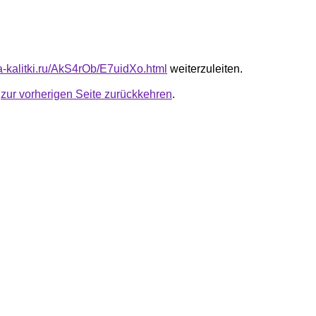
ta-kalitki.ru/AkS4rOb/E7uidXo.html
weiterzuleiten.
u
zur vorherigen Seite zurückkehren
.