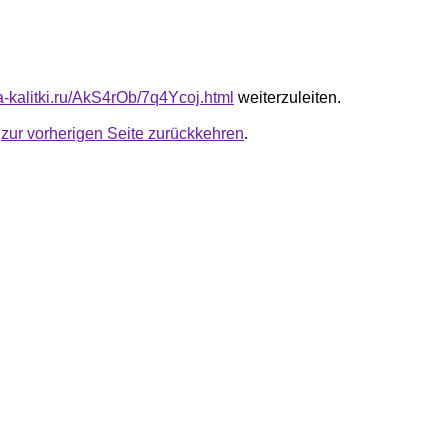
ta-kalitki.ru/AkS4rOb/7q4Ycoj.html
weiterzuleiten.
u
zur vorherigen Seite zurückkehren
.