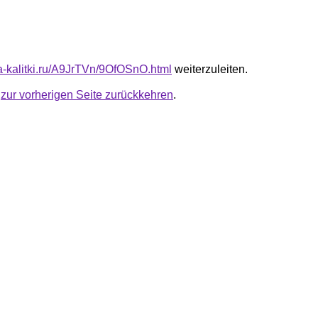
ta-kalitki.ru/A9JrTVn/9OfOSnO.html
weiterzuleiten.
u
zur vorherigen Seite zurückkehren
.