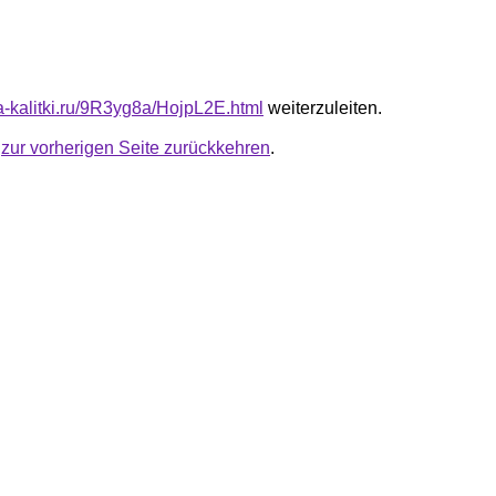
ta-kalitki.ru/9R3yg8a/HojpL2E.html
weiterzuleiten.
u
zur vorherigen Seite zurückkehren
.