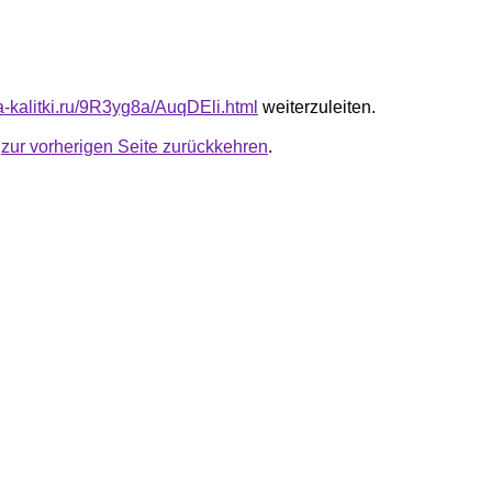
ta-kalitki.ru/9R3yg8a/AuqDEli.html
weiterzuleiten.
u
zur vorherigen Seite zurückkehren
.