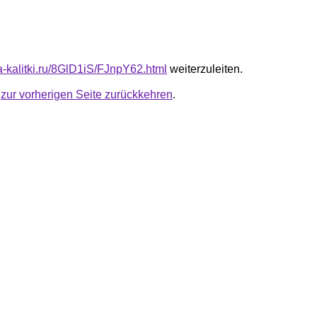
ta-kalitki.ru/8GlD1iS/FJnpY62.html
weiterzuleiten.
u
zur vorherigen Seite zurückkehren
.