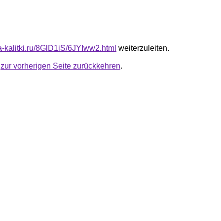
ta-kalitki.ru/8GlD1iS/6JYIww2.html
weiterzuleiten.
u
zur vorherigen Seite zurückkehren
.