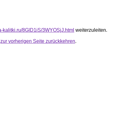
ta-kalitki.ru/8GlD1iS/3WYOSjJ.html
weiterzuleiten.
u
zur vorherigen Seite zurückkehren
.