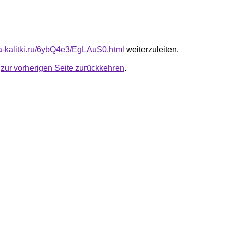
ota-kalitki.ru/6ybQ4e3/EgLAuS0.html
weiterzuleiten.
u
zur vorherigen Seite zurückkehren
.