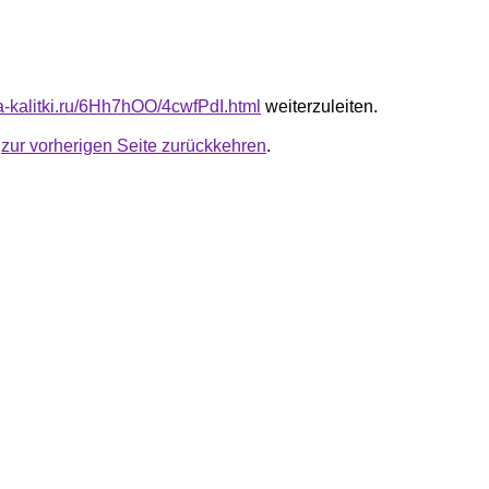
ta-kalitki.ru/6Hh7hOO/4cwfPdI.html
weiterzuleiten.
u
zur vorherigen Seite zurückkehren
.