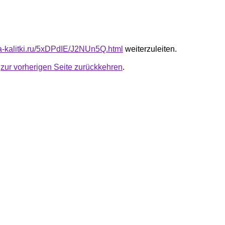
ota-kalitki.ru/5xDPdIE/J2NUn5Q.html
weiterzuleiten.
u
zur vorherigen Seite zurückkehren
.