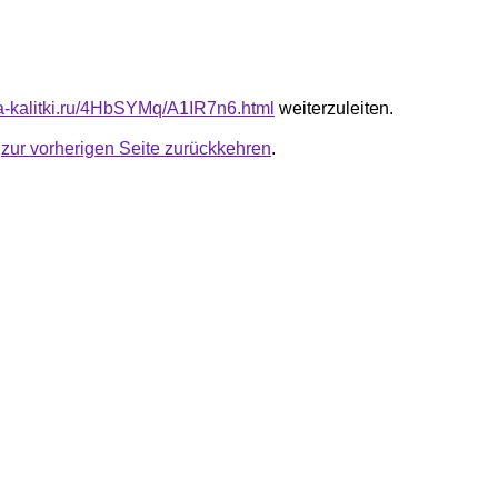
ota-kalitki.ru/4HbSYMq/A1IR7n6.html
weiterzuleiten.
u
zur vorherigen Seite zurückkehren
.