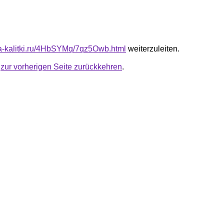
ota-kalitki.ru/4HbSYMq/7qz5Owb.html
weiterzuleiten.
u
zur vorherigen Seite zurückkehren
.