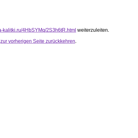
ota-kalitki.ru/4HbSYMq/2S3h6tR.html
weiterzuleiten.
u
zur vorherigen Seite zurückkehren
.