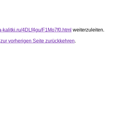
ta-kalitki.ru/4DLf4gu/F1Mo7f0.html
weiterzuleiten.
u
zur vorherigen Seite zurückkehren
.