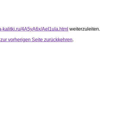
ta-kalitki.ru/4A5yA6x/AeI1uIa.html
weiterzuleiten.
u
zur vorherigen Seite zurückkehren
.