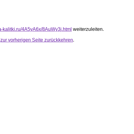
ta-kalitki.ru/4A5yA6x/8AuWy3j.html
weiterzuleiten.
u
zur vorherigen Seite zurückkehren
.