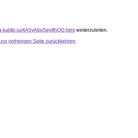
ta-kalitki.ru/4A5yA6x/5ey8hQQ.html
weiterzuleiten.
u
zur vorherigen Seite zurückkehren
.