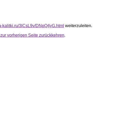
ta-kalitki.ru/3lCsL9v/DNpQ4yG.html
weiterzuleiten.
u
zur vorherigen Seite zurückkehren
.