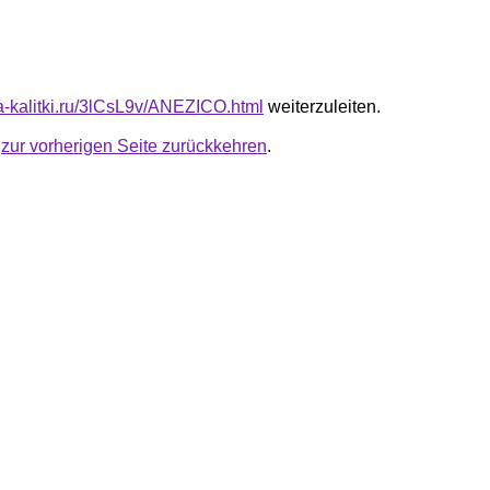
ta-kalitki.ru/3lCsL9v/ANEZICO.html
weiterzuleiten.
u
zur vorherigen Seite zurückkehren
.